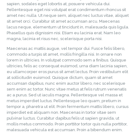
sapien, sodales eget lobortis at, posuere vehicula dui.
Pellentesque eget nisi volutpat erat condimentum rhoncus sit
amet nec nulla. Ut neque sem, aliquet nec luctus vitae, aliquet
sit amet orci. Curabitur sit amet accumsan arcu. Maecenas
lacus neque, elementum ut tincidunt in, malesuada quis ligula.
Phasellus quis dignissim nisi. Etiam eu lacinia erat. Nam leo
magna, lacinia et risus nec, scelerisque porta nisi.
Maecenas ac mattis augue, vel tempor dui. Fusce felis libero,
commodo a turpis sit amet, mollis fringilla nisi. In ornare non
lorem in ultricies. In volutpat commodo sem a finibus. Quisque
ultricies, felis ac consequat euismod, urna diam lacinia sapien,
eu ullamcorper eros purus sit amet lectus. Proin vestibulum elit
at sollicitudin euismod. Quisque dictum, quam sit amet
accumsan dapibus, nunc enim auctor libero, nec scelerisque
sem enim ac tortor. Nunc vitae metus at felis rutrum venenatis
ac a purus. Sed ut iaculis magna. Pellentesque vel massa et
metus imperdiet luctus. Pellentesque leo quam, pretium in
tempor a, pharetra ut elit. Proin fermentum mattis libero, cursus
imperdiet est aliquam non. Maecenas in tortor vitae sem
pulvinar luctus. Curabitur dapibus felis ut sapien gravida, ut
mollis metus commodo. Proin porttitor tortor quis nulla porttitor,
malesuada vehicula est accumsan. Proin a bibendum enim.