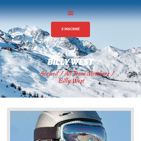
S'INSCRIRE
L’ÉVÈNEMENT
NOS PARTENAIRES
INFOS PRATIQUES
BILLY WEST
GALERIE
All Team Members
CONTACT
Billy West