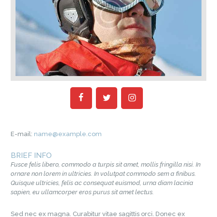
E-mail:
name@example.com
BRIEF INFO
Fusce felis libero, commodo a turpis sit amet, mollis fringilla nisi. In
ornare non lorem in ultricies. In volutpat commodo sem a finibus.
Quisque ultricies, felis ac consequat euismod, urna diam lacinia
sapien, eu ullamcorper eros purus sit amet lectus.
Sed nec ex magna. Curabitur vitae sagittis orci. Donec ex